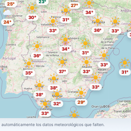
23°
25°
27°
34°
30°
31°
24°
36°
33°
33°
34°
31°
36°
33°
37°
33°
31°
35°
33°
38°
38°
29°
32°
33°
31°
 automáticamente los datos meteorológicos que falten.