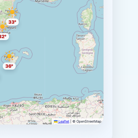
33°
32°
36°
Leaflet
|
© OpenStreetMap