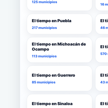
125 municipios
16 m
El tiempo en Puebla
El 
217 municipios
46 m
El tiempo en Michoacán de
El 
Ocampo
570 
113 municipios
El tiempo en Guerrero
El 
85 municipios
43 m
El tiempo en Sinaloa
El 