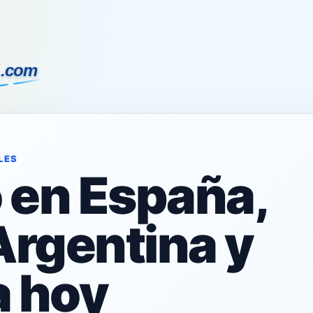
LES
o en España,
Argentina y
 hoy