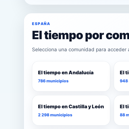
ESPAÑA
El tiempo por c
Selecciona una comunidad para acceder a 
El tiempo en Andalucía
El 
25°
786 municipios
948 
27°
28°
El tiempo en Castilla y León
El 
2 298 municipios
88 m