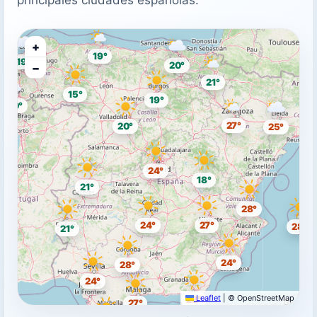
+
19°
19°
20°
−
21°
15°
19°
20°
27°
20°
25°
24°
18°
21°
28°
24°
27°
28°
21°
24°
28°
24°
Leaflet
|
© OpenStreetMap
28°
27°