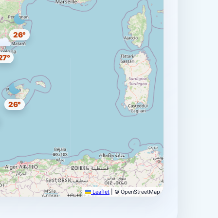
26°
27°
26°
Leaflet
|
© OpenStreetMap