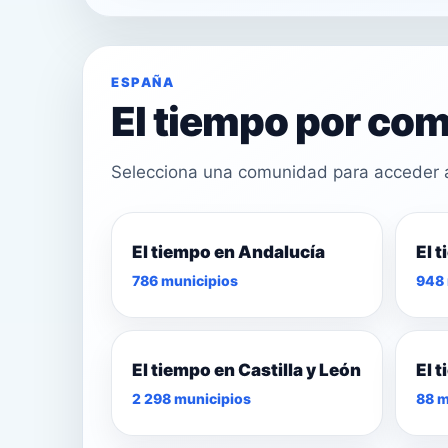
ESPAÑA
El tiempo por c
Selecciona una comunidad para acceder a 
El tiempo en Andalucía
El 
22°
786 municipios
948 
24°
23°
El tiempo en Castilla y León
El 
2 298 municipios
88 m