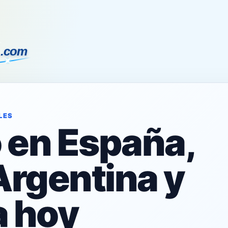
LES
o en España,
Argentina y
 hoy