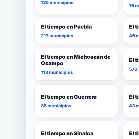
125 municipios
16 m
El tiempo en Puebla
El 
217 municipios
46 m
El tiempo en Michoacán de
El 
Ocampo
570 
113 municipios
El tiempo en Guerrero
El 
85 municipios
43 m
El tiempo en Sinaloa
El 