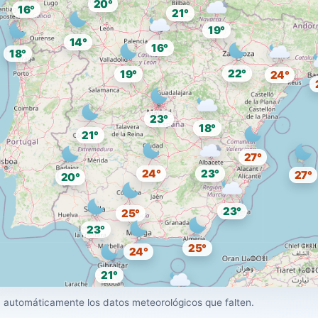
20°
16°
21°
19°
14°
16°
18°
22°
19°
24°
23°
18°
21°
27°
24°
23°
27°
20°
23°
25°
23°
25°
24°
21°
26°
 automáticamente los datos meteorológicos que falten.