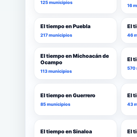
125 municipios
16 m
El tiempo en Puebla
El 
217 municipios
46 m
El tiempo en Michoacán de
El 
Ocampo
570 
113 municipios
El tiempo en Guerrero
El 
85 municipios
43 m
El tiempo en Sinaloa
El 