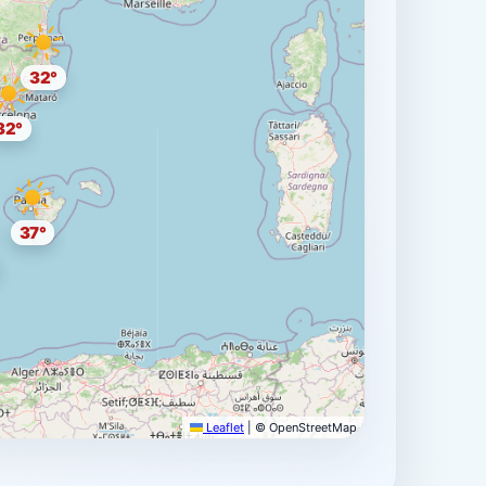
32°
32°
37°
Leaflet
|
© OpenStreetMap