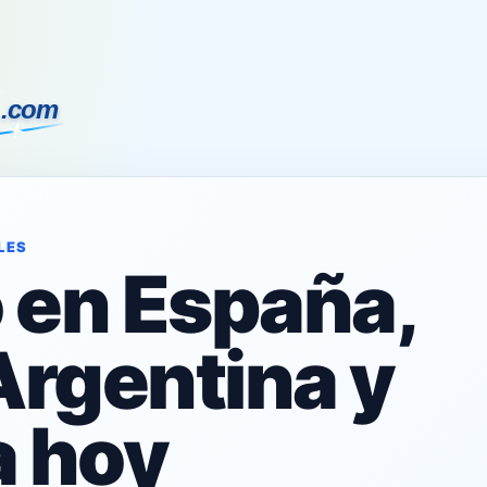
LES
o en España,
Argentina y
 hoy