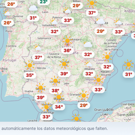
23°
26°
29°
37°
31°
33°
26°
29°
32°
33°
36°
32°
37°
32°
39°
32°
31°
35°
33°
38°
39°
29°
34°
33°
31°
 automáticamente los datos meteorológicos que falten.