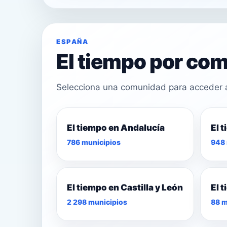
ESPAÑA
El tiempo por c
Selecciona una comunidad para acceder a 
El tiempo en Andalucía
El 
26°
786 municipios
948 
30°
27°
El tiempo en Castilla y León
El 
2 298 municipios
88 m