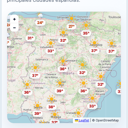
+
24°
24°
27°
−
35°
31°
32°
25°
37°
33°
37°
36°
32°
37°
32°
39°
36°
32°
36°
33°
38°
39°
Leaflet
|
© OpenStreetMap
29°
32°