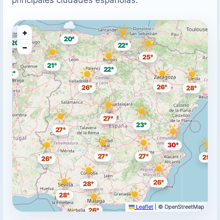
+
20°
20°
22°
−
25°
21°
22°
22°
26°
26°
28°
27°
23°
27°
30°
27°
27°
29°
26°
26°
28°
28°
Leaflet
|
© OpenStreetMap
28°
26°