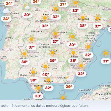
24°
24°
27°
33°
30°
32°
24°
38°
33°
37°
37°
30°
37°
32°
39°
35°
31°
36°
32°
40°
39°
29°
32°
33°
30°
 automáticamente los datos meteorológicos que falten.