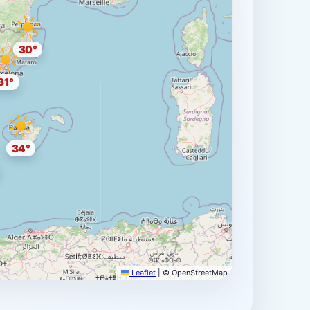
30°
31°
34°
Leaflet
|
© OpenStreetMap