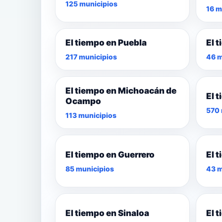
125 municipios
16 m
El tiempo en Puebla
El 
217 municipios
46 m
El tiempo en Michoacán de
El 
Ocampo
570 
113 municipios
El tiempo en Guerrero
El 
85 municipios
43 m
El tiempo en Sinaloa
El 