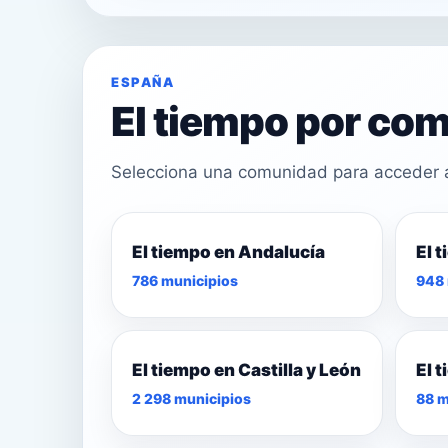
ESPAÑA
El tiempo por c
Selecciona una comunidad para acceder a 
El tiempo en Andalucía
El 
25°
786 municipios
948 
27°
28°
El tiempo en Castilla y León
El 
2 298 municipios
88 m