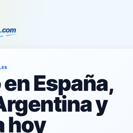
LES
o en España,
Argentina y
 hoy