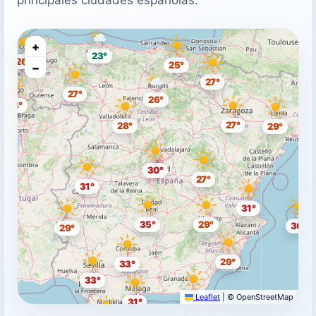
+
23°
26°
25°
−
27°
27°
26°
24°
27°
28°
29°
30°
27°
31°
31°
35°
29°
30°
29°
29°
33°
33°
Leaflet
|
© OpenStreetMap
29°
31°