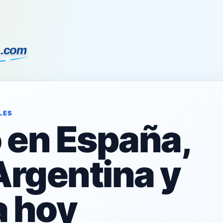
LES
o en España,
Argentina y
 hoy