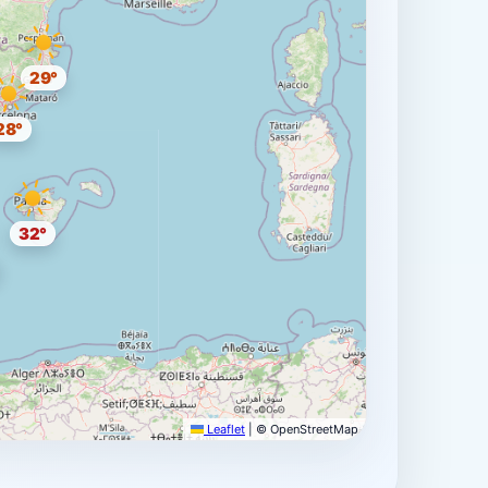
29°
28°
32°
Leaflet
|
© OpenStreetMap