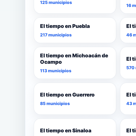
125 municipios
16 m
El tiempo en Puebla
El 
217 municipios
46 m
El tiempo en Michoacán de
El 
Ocampo
570 
113 municipios
El tiempo en Guerrero
El 
85 municipios
43 m
El tiempo en Sinaloa
El 