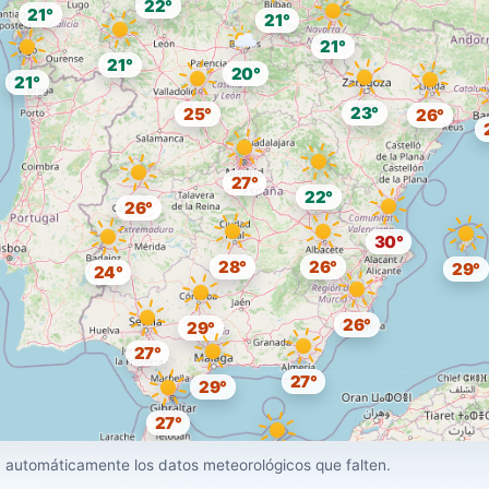
22°
21°
21°
21°
21°
20°
21°
23°
25°
26°
27°
22°
26°
30°
28°
26°
29°
24°
26°
29°
27°
27°
29°
27°
28°
 automáticamente los datos meteorológicos que falten.