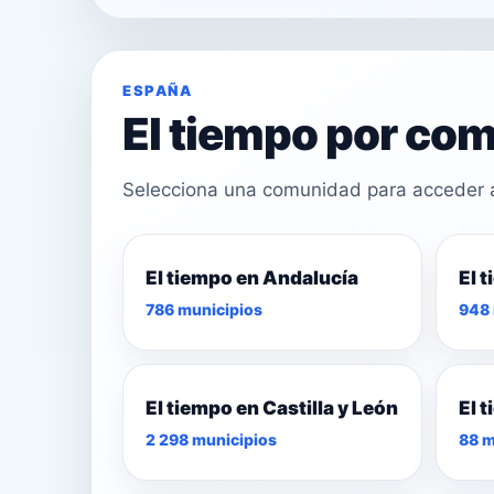
ESPAÑA
El tiempo por c
Selecciona una comunidad para acceder a 
El tiempo en Andalucía
El 
23°
786 municipios
948 
25°
24°
El tiempo en Castilla y León
El 
2 298 municipios
88 m