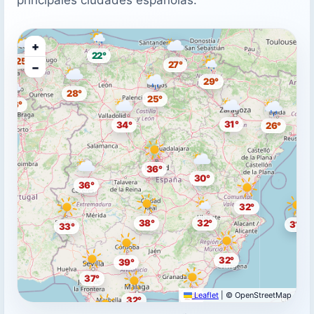
+
22°
25°
27°
−
29°
28°
25°
26°
31°
34°
26°
36°
30°
36°
32°
38°
32°
31°
33°
32°
39°
37°
Leaflet
|
© OpenStreetMap
29°
32°