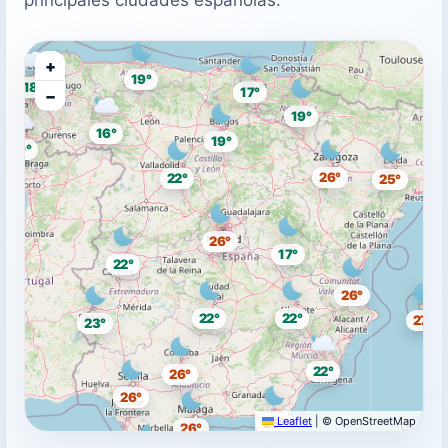
+
19°
18°
17°
−
19°
16°
19°
19°
26°
22°
25°
26°
17°
22°
26°
22°
22°
27°
23°
22°
26°
26°
Leaflet
|
© OpenStreetMap
26°
26°