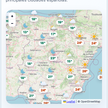
+
18°
19°
19°
−
19°
13°
17°
19°
24°
18°
24°
23°
15°
18°
26°
21°
21°
28°
18°
24°
24°
21°
Leaflet
|
© OpenStreetMap
27°
26°