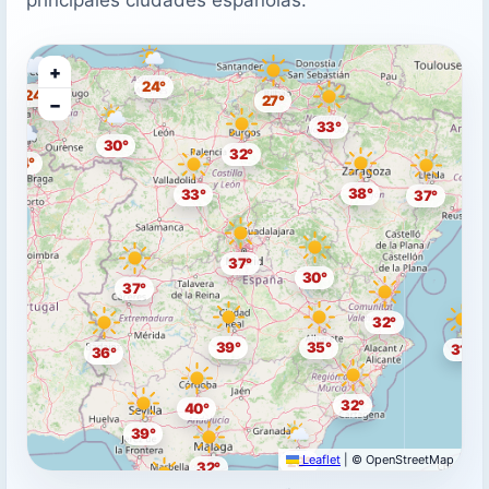
+
24°
24°
27°
−
33°
30°
32°
24°
38°
33°
37°
37°
30°
37°
32°
39°
35°
31°
36°
32°
40°
39°
Leaflet
|
© OpenStreetMap
29°
32°