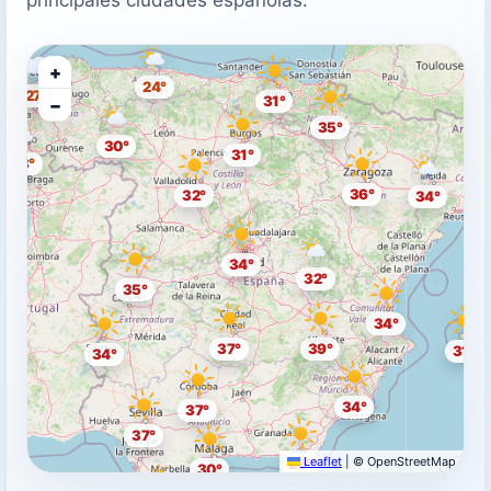
+
24°
27°
31°
−
35°
30°
31°
28°
36°
32°
34°
34°
32°
35°
34°
37°
39°
31°
34°
34°
37°
37°
Leaflet
|
© OpenStreetMap
29°
30°