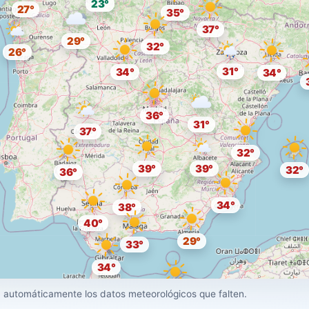
23°
27°
35°
37°
29°
32°
26°
31°
34°
34°
36°
31°
37°
32°
39°
39°
32°
36°
34°
38°
40°
29°
33°
34°
31°
 automáticamente los datos meteorológicos que falten.