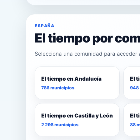
ESPAÑA
El tiempo por c
Selecciona una comunidad para acceder a 
El tiempo en Andalucía
El 
26°
786 municipios
948 
29°
27°
El tiempo en Castilla y León
El 
2 298 municipios
88 m