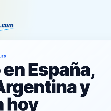
LES
o en España,
Argentina y
 hoy