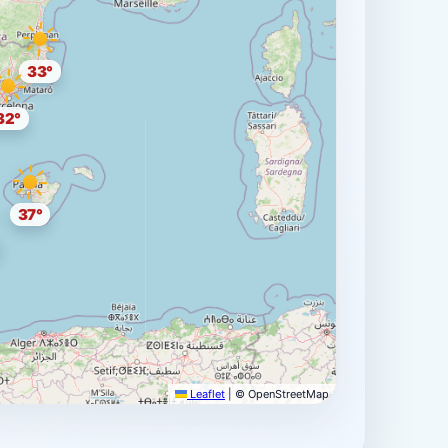
33°
32°
37°
Leaflet
|
© OpenStreetMap