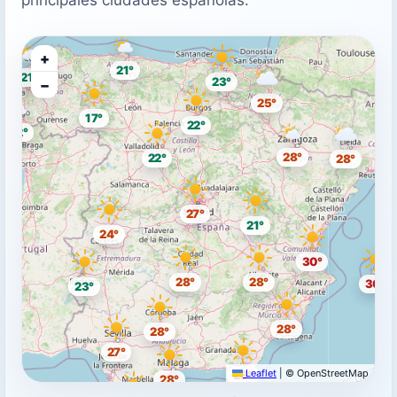
+
21°
21°
23°
−
25°
17°
22°
22°
28°
22°
28°
27°
21°
24°
30°
28°
28°
30°
23°
28°
28°
27°
Leaflet
|
© OpenStreetMap
28°
28°