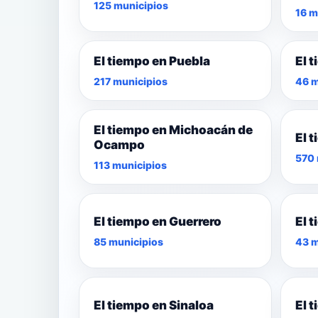
125 municipios
16 m
El tiempo en Puebla
El 
217 municipios
46 m
El tiempo en Michoacán de
El 
Ocampo
570 
113 municipios
El tiempo en Guerrero
El 
85 municipios
43 m
El tiempo en Sinaloa
El 