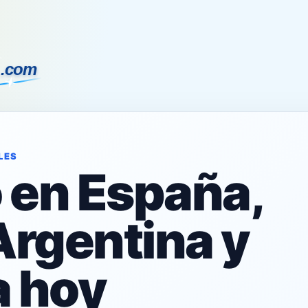
LES
o en España,
Argentina y
 hoy