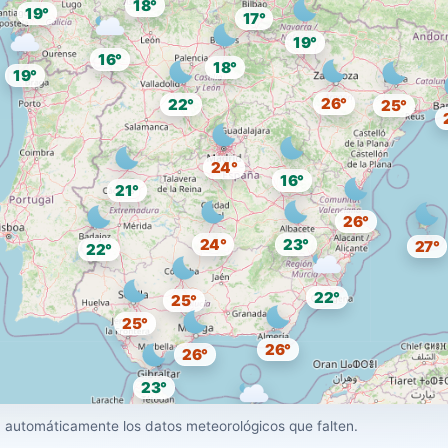
18°
19°
17°
19°
16°
18°
19°
26°
22°
25°
24°
16°
21°
26°
24°
23°
27°
22°
22°
25°
25°
26°
26°
23°
26°
 automáticamente los datos meteorológicos que falten.