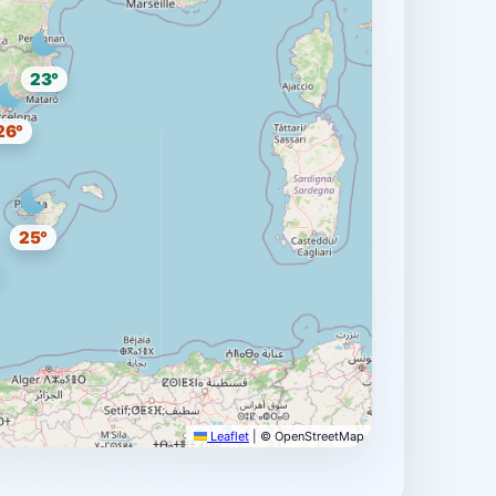
23°
26°
25°
Leaflet
|
© OpenStreetMap