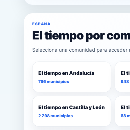
ESPAÑA
El tiempo por c
Selecciona una comunidad para acceder a 
El tiempo en Andalucía
El 
21°
786 municipios
948 
24°
22°
El tiempo en Castilla y León
El 
2 298 municipios
88 m