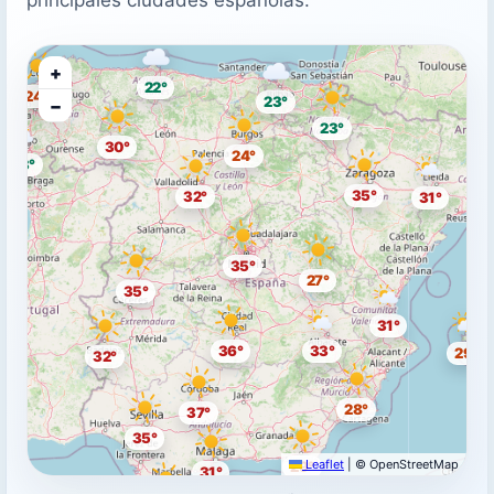
+
22°
24°
23°
−
23°
30°
24°
23°
35°
32°
31°
35°
27°
35°
31°
36°
33°
29°
32°
28°
37°
35°
Leaflet
|
© OpenStreetMap
29°
31°