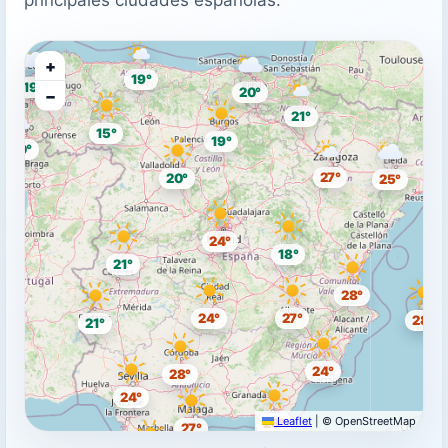
+
19°
19°
20°
−
21°
15°
19°
20°
27°
20°
25°
24°
18°
21°
28°
24°
27°
28°
21°
24°
28°
24°
Leaflet
|
© OpenStreetMap
28°
27°