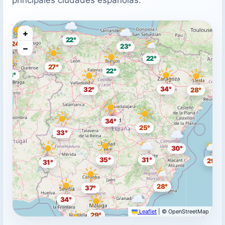
+
22°
24°
23°
−
22°
27°
22°
23°
34°
32°
28°
34°
25°
33°
30°
35°
31°
29°
31°
28°
37°
34°
Leaflet
|
© OpenStreetMap
29°
29°