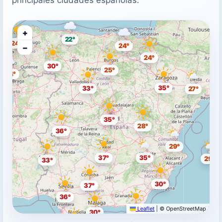
+
22°
24°
24°
−
24°
30°
25°
24°
35°
33°
27°
35°
28°
36°
29°
37°
35°
29°
33°
30°
37°
36°
Leaflet
|
© OpenStreetMap
29°
30°