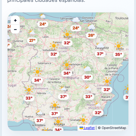
+
24°
24°
24°
−
26°
27°
32°
26°
37°
32°
35°
34°
30°
34°
32°
37°
33°
31°
33°
32°
37°
37°
Leaflet
|
© OpenStreetMap
31°
34°