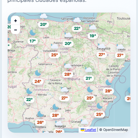
+
20°
20°
22°
−
19°
17°
20°
21°
27°
25°
27°
28°
21°
24°
28°
27°
25°
29°
22°
25°
28°
26°
Leaflet
|
© OpenStreetMap
27°
26°