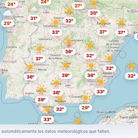
24°
24°
27°
35°
31°
32°
25°
37°
33°
37°
36°
32°
37°
32°
39°
36°
32°
36°
33°
38°
39°
29°
32°
33°
30°
 automáticamente los datos meteorológicos que falten.