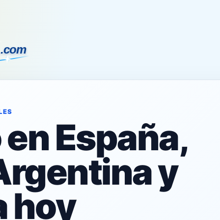
LES
o en España,
Argentina y
 hoy