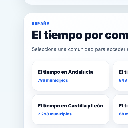
ESPAÑA
El tiempo por c
Selecciona una comunidad para acceder a 
El tiempo en Andalucía
El 
25°
786 municipios
948 
29°
29°
El tiempo en Castilla y León
El 
2 298 municipios
88 m