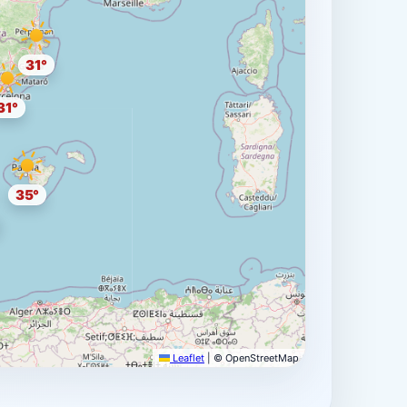
31°
31°
35°
Leaflet
|
© OpenStreetMap