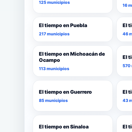
125 municipios
16 m
El tiempo en Puebla
El 
217 municipios
46 m
El tiempo en Michoacán de
El 
Ocampo
570 
113 municipios
El tiempo en Guerrero
El 
85 municipios
43 m
El tiempo en Sinaloa
El 