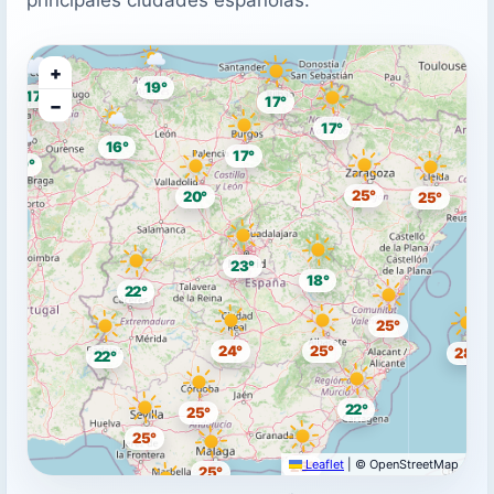
+
19°
17°
17°
−
17°
16°
17°
19°
25°
20°
25°
23°
18°
22°
25°
24°
25°
28°
22°
22°
25°
25°
Leaflet
|
© OpenStreetMap
25°
25°