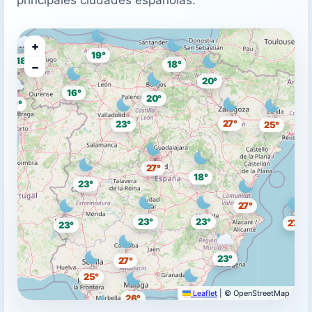
+
19°
18°
18°
−
20°
16°
20°
19°
27°
23°
25°
27°
18°
23°
27°
23°
23°
27°
23°
23°
27°
25°
Leaflet
|
© OpenStreetMap
26°
26°