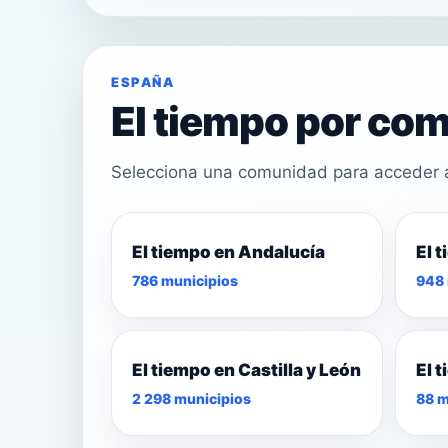
ESPAÑA
El tiempo por c
Selecciona una comunidad para acceder a 
El tiempo en Andalucía
El 
21°
786 municipios
948 
22°
22°
El tiempo en Castilla y León
El 
2 298 municipios
88 m