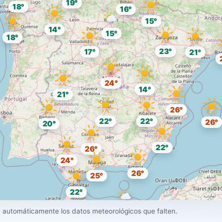
19°
18°
16°
15°
14°
15°
18°
23°
17°
21°
24°
14°
21°
26°
22°
22°
26°
20°
22°
26°
24°
26°
25°
22°
26°
 automáticamente los datos meteorológicos que falten.