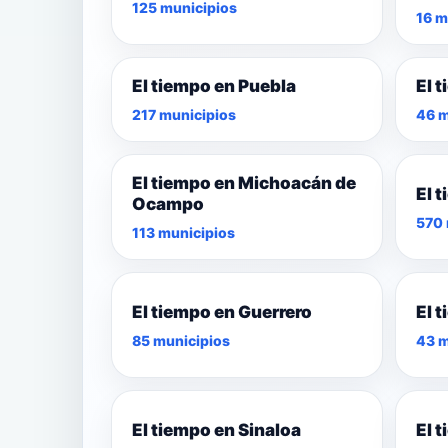
125 municipios
16 m
El tiempo en Puebla
El 
217 municipios
46 m
El tiempo en Michoacán de
El 
Ocampo
570 
113 municipios
El tiempo en Guerrero
El 
85 municipios
43 m
El tiempo en Sinaloa
El 