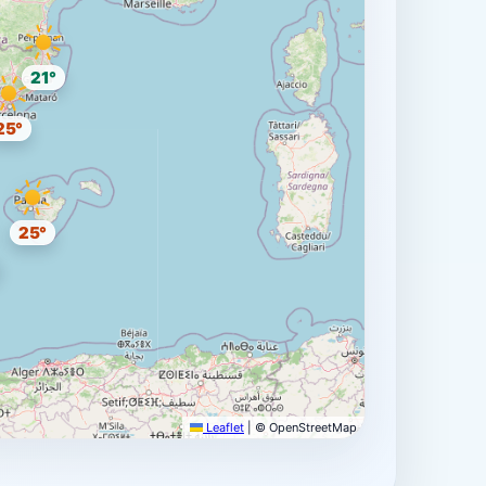
21°
25°
25°
Leaflet
|
© OpenStreetMap