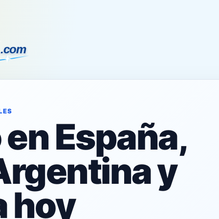
LES
o en España,
Argentina y
 hoy